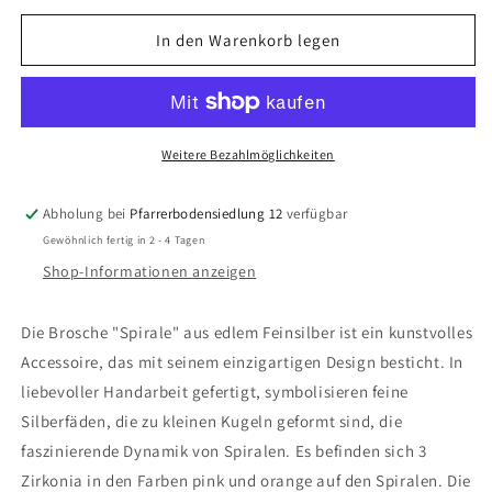
Menge
Menge
für
für
In den Warenkorb legen
Brosche
Brosche
&quot;Spirale&quot;
&quot;Spirale&quot;
Weitere Bezahlmöglichkeiten
Abholung bei
Pfarrerbodensiedlung 12
verfügbar
Gewöhnlich fertig in 2 - 4 Tagen
Shop-Informationen anzeigen
Die Brosche "Spirale" aus edlem Feinsilber ist ein kunstvolles
Accessoire, das mit seinem einzigartigen Design besticht. In
liebevoller Handarbeit gefertigt, symbolisieren feine
Silberfäden, die zu kleinen Kugeln geformt sind, die
faszinierende Dynamik von Spiralen. Es befinden sich 3
Zirkonia in den Farben pink und orange auf den Spiralen. Die