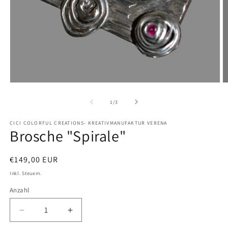
Medien
M
1
2
in
in
von
1
/
3
Modal
M
öffnen
ö
CICI COLORFUL CREATIONS- KREATIVMANUFAKTUR VERENA
Brosche "Spirale"
Normaler
€149,00 EUR
Preis
Inkl. Steuern.
Anzahl
Verringere
Erhöhe
die
die