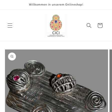
Direkt
Willkommen in unserem Onlineshop!
zum
Inhalt
Warenkorb
oduktinformationen
ringen