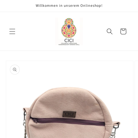
Direkt
Willkommen in unserem Onlineshop!
zum
Inhalt
Warenkorb
oduktinformationen
ringen