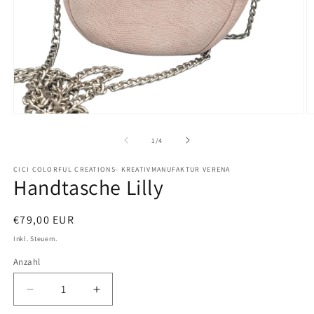
Medien
M
1
2
in
in
von
1
/
4
Modal
M
öffnen
ö
CICI COLORFUL CREATIONS- KREATIVMANUFAKTUR VERENA
Handtasche Lilly
Normaler
€79,00 EUR
Preis
Inkl. Steuern.
Anzahl
Verringere
Erhöhe
die
die