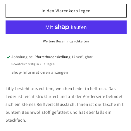
Menge
Menge
für
für
In den Warenkorb legen
Handtasche
Handtasche
Lilly
Lilly
Weitere Bezahlmöglichkeiten
Abholung bei
Pfarrerbodensiedlung 12
verfügbar
Gewöhnlich fertig in 2 - 4 Tagen
Shop-Informationen anzeigen
Lilly besteht aus echtem, weichen Leder in hellrosa. Das
Leder ist leicht strukturiert und auf der Vorderseite befindet
sich ein kleines Reißverschlussfach. Innen ist die Tasche mit
buntem Baumwollstoff gefüttert und hat ebenfalls ein
Steckfach.