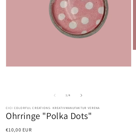
M
2
in
M
Medien
ö
1
in
Modal
öffnen
von
1
/
4
CICI COLORFUL CREATIONS- KREATIVMANUFAKTUR VERENA
Ohrringe "Polka Dots"
Normaler
€10,00 EUR