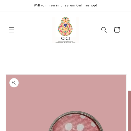
Direkt
Willkommen in unserem Onlineshop!
zum
Inhalt
Warenkorb
oduktinformationen
ringen