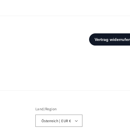
Modal
öffnen
Land/Region
Österreich | EUR €