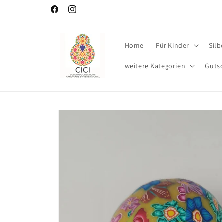
Direkt
zum
Facebook
Instagram
Inhalt
Home
Für Kinder
Sil
weitere Kategorien
Guts
Zu
Produktinformationen
springen