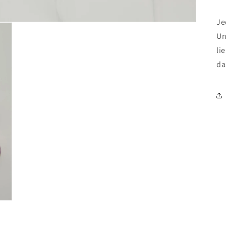
Je
Un
li
da