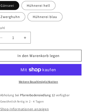
Gänseei
Hühnerei hell
Zwerghuhn
Hühnerei blau
zahl
Verringere
Erhöhe
die
die
Menge
Menge
für
für
In den Warenkorb legen
Osterei
Osterei
Blütentraum
Blütentraum
Weitere Bezahlmöglichkeiten
Abholung bei
Pfarrerbodensiedlung 12
verfügbar
Gewöhnlich fertig in 2 - 4 Tagen
Shop-Informationen anzeigen