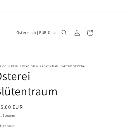
L
Einloggen
Warenkorb
Österreich | EUR €
a
n
d
/
I COLORFUL CREATIONS- KREATIVMANUFAKTUR VERENA
sterei
R
e
Blütentraum
g
i
ormaler
25,00 EUR
o
eis
l. Steuern.
n
ütentraum