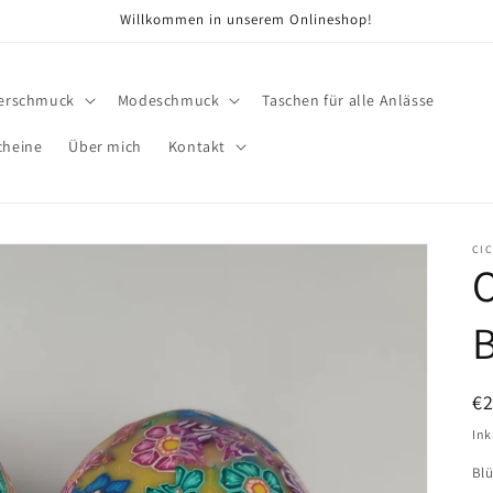
Willkommen in unserem Onlineshop!
berschmuck
Modeschmuck
Taschen für alle Anlässe
cheine
Über mich
Kontakt
CIC
O
N
€
Pr
Ink
Bl