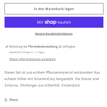
Menge
Menge
für
für
In den Warenkorb legen
Set
Set
&quot;Aurica&quot;
&quot;Aurica&quot;
Weitere Bezahlmöglichkeiten
Abholung bei
Pfarrerbodensiedlung 12
verfügbar
Gewöhnlich fertig in 2 - 4 Tagen
Shop-Informationen anzeigen
Dieses Set ist aus echtem Pflanzenmaterial entstanden! Aus
echtem Silber mit SilverArtClay hergestellt. Die Steine sind
Zirkonia. Ohrhänger aus Silber925. Einzelstück
Share